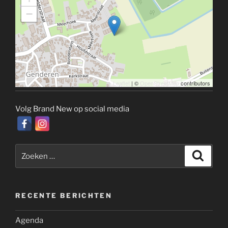
−
Leaflet
| ©
OpenStreetMap
contributors
Volg Brand New op social media
Zoeken
Zoeke
naar:
RECENTE BERICHTEN
Agenda