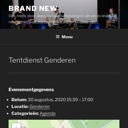
Ga
BRAND NEW
naar
Ons merk: door Jezus nieuwe scheppingen zijn en zo leven in
de
relatie met God. Hieraan willen wij herkenbaar zijn.
inhoud
Menu
Tentdienst Genderen
Evenementgegevens
Datum:
30 augustus, 2020 15:30
–
17:00
Locatie:
Genderen
Categorieën:
Agenda
+