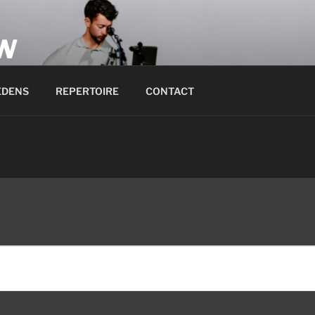
W
eppingen zijn en zo leven in relatie met God. Hieraan willen w
EDENS
REPERTOIRE
CONTACT