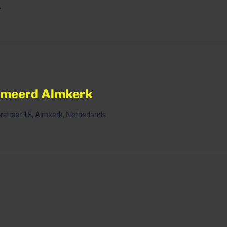
omeerd Almkerk
rstraat 16, Almkerk, Netherlands