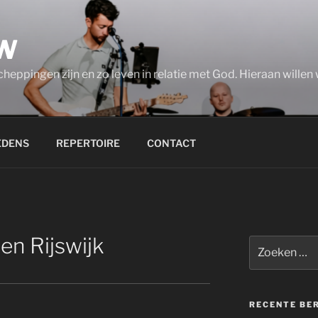
W
eppingen zijn en zo leven in relatie met God. Hieraan willen w
EDENS
REPERTOIRE
CONTACT
en Rijswijk
Zoeken
naar:
RECENTE BE