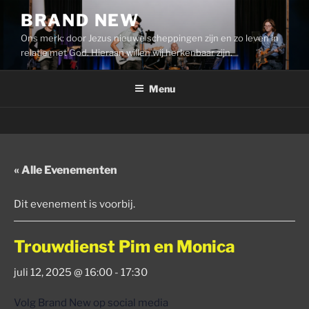
Ga
BRAND NEW
naar
Ons merk: door Jezus nieuwe scheppingen zijn en zo leven in
de
relatie met God. Hieraan willen wij herkenbaar zijn.
inhoud
Menu
« Alle Evenementen
Dit evenement is voorbij.
Trouwdienst Pim en Monica
juli 12, 2025 @ 16:00
-
17:30
Volg Brand New op social media