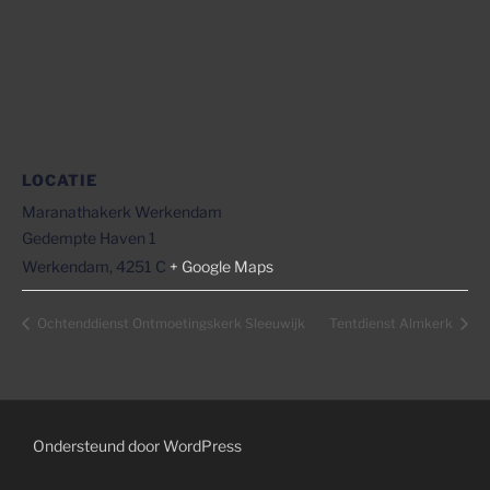
LOCATIE
Maranathakerk Werkendam
Gedempte Haven 1
Werkendam
,
4251 C
+ Google Maps
Ochtenddienst Ontmoetingskerk Sleeuwijk
Tentdienst Almkerk
Ondersteund door WordPress