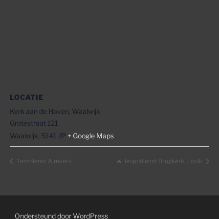
LOCATIE
Kerk aan de Haven, Waalwijk
Grotestraat 121
Waalwijk
,
5141 JP
+ Google Maps
Tentdienst Almkerk
🔥 Jeugddienst Brugkerk, Lopik
Ondersteund door WordPress