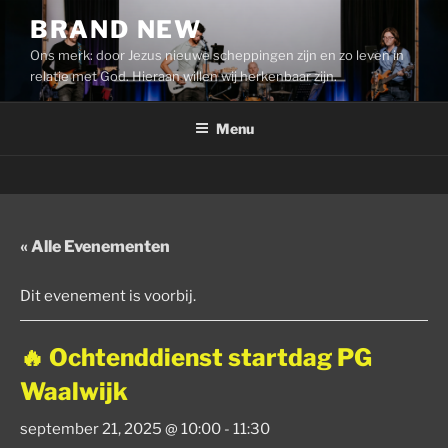
Ga
BRAND NEW
naar
Ons merk: door Jezus nieuwe scheppingen zijn en zo leven in
de
relatie met God. Hieraan willen wij herkenbaar zijn.
inhoud
Menu
« Alle Evenementen
Dit evenement is voorbij.
🔥 Ochtenddienst startdag PG
Waalwijk
september 21, 2025 @ 10:00
-
11:30