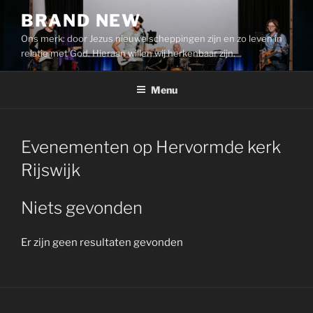
Ga
BRAND NEW
naar
Ons merk: door Jezus nieuwe scheppingen zijn en zo leven in
de
relatie met God. Hieraan willen wij herkenbaar zijn.
inhoud
Menu
Evenementen op
Hervormde kerk
Rijswijk
Niets gevonden
Er zijn geen resultaten gevonden