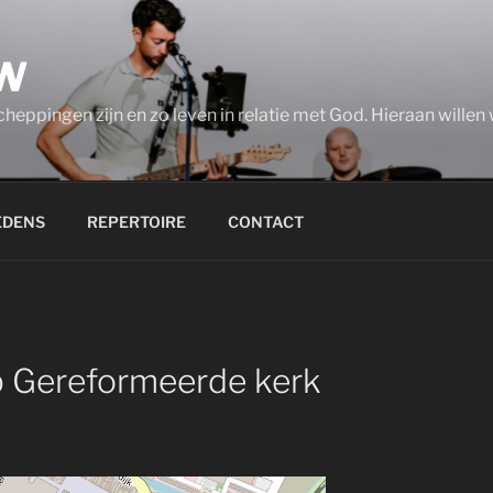
W
eppingen zijn en zo leven in relatie met God. Hieraan willen w
EDENS
REPERTOIRE
CONTACT
p
Gereformeerde kerk