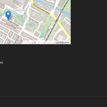
Leaflet
| ©
OpenStreetMap
contributors
en