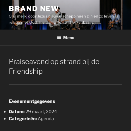
Ga
BRAND NEW
naar
Ons merk: door Jezus nieuwe scheppingen zijn en zo leven in
de
relatie met God. Hieraan willen wij herkenbaar zijn.
inhoud
Menu
Praiseavond op strand bij de
Friendship
Evenementgegevens
Datum:
29 maart, 2024
Categorieën:
Agenda